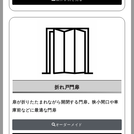
折れ戸門扉
扉が折りたたまれながら開閉する門扉。狭小間口や車
庫前などに最適な門扉
オーダーメイド