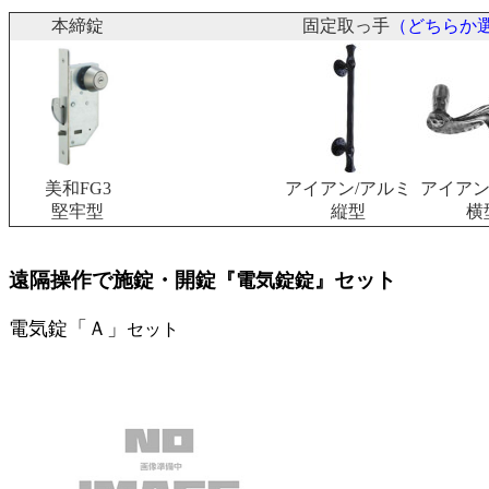
本締錠
固定取っ手
（どちらか
美和FG3
アイアン/アルミ
アイアン
堅牢型
縦型
横
遠隔操作で施錠・開錠
セット
『電気錠錠』
電気錠「Ａ」
セット