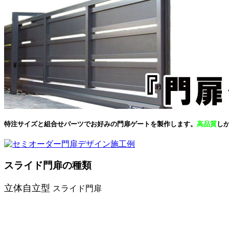
特注サイズと組合せパーツでお好みの門扉ゲートを製作します。
高品質
し
スライド門扉の種類
立体自立型
スライド門扉