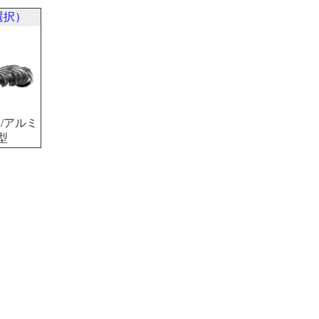
選択）
/アルミ
型