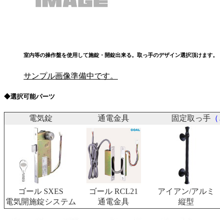
室内等の操作盤を使用して施錠・開錠出来る。取っ手のデザイン選択頂けます。
サンプル画像準備中です。
◆選択可能パーツ
電気錠
通電金具
固定取っ手
（
ゴール SXES
ゴール RCL21
アイアン/アルミ
電気開施錠システム
通電金具
縦型