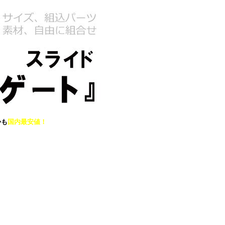
かも
国内最安値！