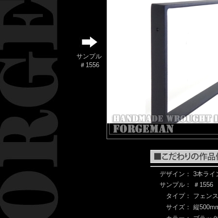
サンプル
＃1556
デザイン：
3本ライ
サンプル：
＃1556
タイプ：
フェン
サイズ：
縦500mm