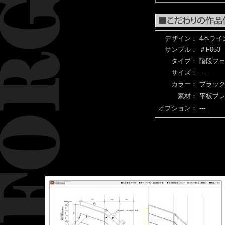
デザイン：
4本ライ
サンプル：
＃F053
タイプ：
階段フ
サイズ：
---
カラー：
ブラック
素材：
平板プ
オプション：
---