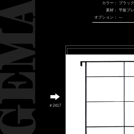
カラー：
ブラック
素材：
平板プ
オプション：
---
＃2417