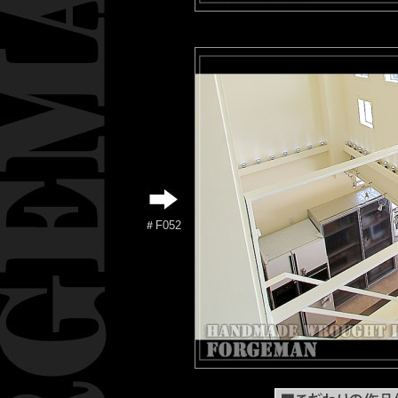
＃F052