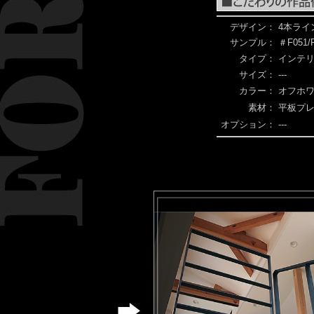
デザイン：
4本ライ
サンプル：
＃F051/
タイプ：
インテ
サイズ：
---
カラー：
オフホ
素材：
平板プ
オプション：
---