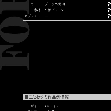
カラー：
ブラック/艶消
素材：
平板プレーン
オプション：
---
デザイン：
4本ライン