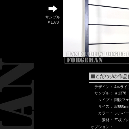
サンプル
＃1378
デザイン：
4本ライ
サンプル：
＃1378
タイプ：
階段フ
サイズ：
縦880m
カラー：
シルバー
素材：
平板プ
オプション：
---