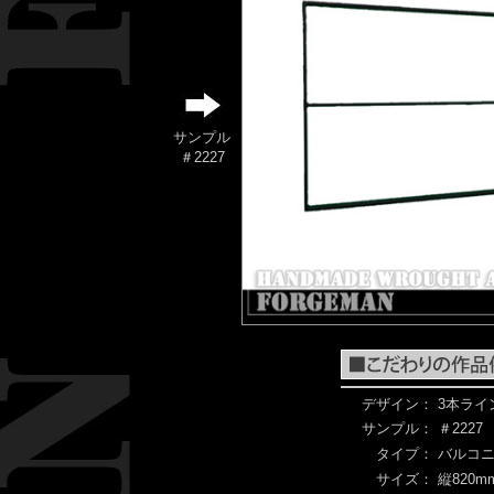
サンプル
＃2227
デザイン：
3本ライ
サンプル：
＃2227
タイプ：
バルコ
サイズ：
縦820mm