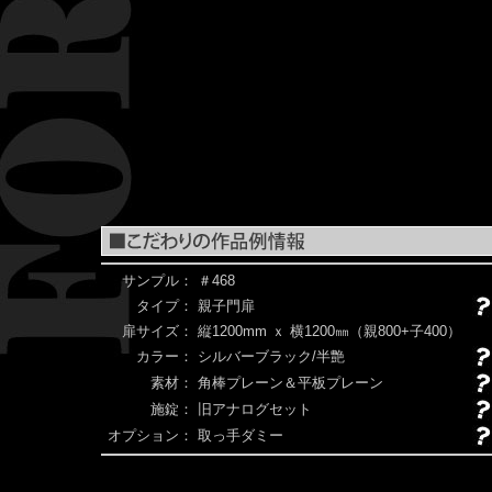
サンプル：
＃468
タイプ：
親子門扉
扉サイズ：
縦1200mm ｘ 横1200㎜（親800+子400）
カラー：
シルバーブラック/半艶
素材：
角棒プレーン＆平板プレーン
施錠：
旧アナログセット
オプション：
取っ手ダミー