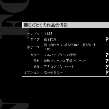
サンプル：
＃675
タイプ：
親子門扉
縦1450mm ｘ 横1200mm（親850+子
扉サイズ：
350）
カラー：
シルバーブラック/半艶
素材：
角棒プレーン＆平板プレーン
施錠：
アナログ「A」セット
オプション：
取っ手ダミー