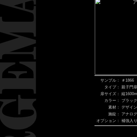
サンプル：
＃1866
タイプ：
親子門
扉サイズ：
縦1600
カラー：
ブラック
素材：
デザイ
施錠：
アナログ
オプション：
補強入