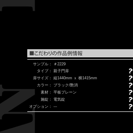
サンプル：
＃2229
タイプ：
親子門扉
扉サイズ：
縦1440mm ｘ 横1415mm
カラー：
ブラック/艶消
素材：
平板プレーン
施錠：
電気錠
オプション：
---