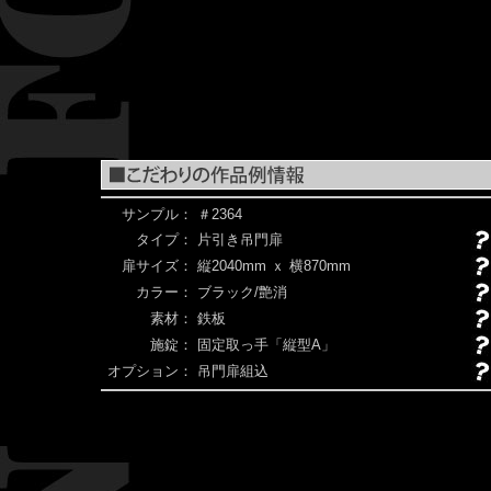
サンプル：
＃2364
タイプ：
片引き吊門扉
扉サイズ：
縦2040mm ｘ 横870mm
カラー：
ブラック/艶消
素材：
鉄板
施錠：
固定取っ手「縦型A」
オプション：
吊門扉組込