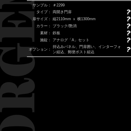
サンプル：
＃2299
タイプ：
両開き門扉
扉サイズ：
縦2110mm ｘ 横1300mm
カラー：
ブラック/艶消
素材：
鉄板
施錠：
アナログ「A」セット
持込みパネル、門扉囲い、インターフォ
オプション：
ン組込、郵便ポスト組込