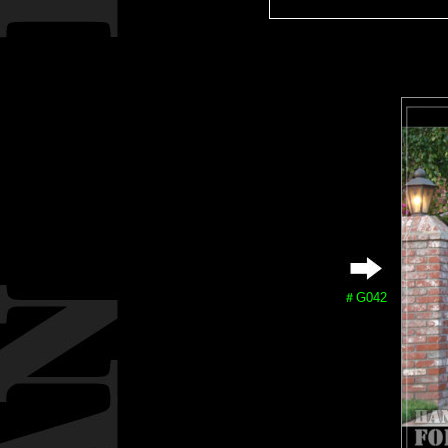
＃G042