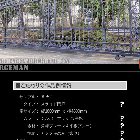
サンプル：
＃752
タイプ：
スライド門扉
扉サイズ：
縦1800mm ｘ 横4800mm
カラー：
シルバーブラック/半艶
素材：
角棒プレーン＆平板プレーン
施錠：
カンヌキのみ（家側）