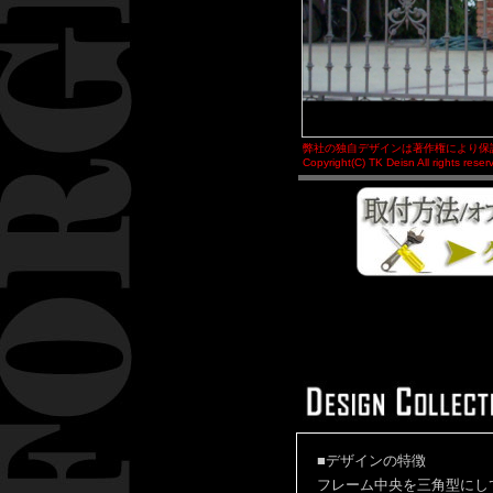
弊社の独自デザインは著作権により保
Copyright(C) TK Deisn All rights reser
■デザインの特徴
フレーム中央を三角型にし