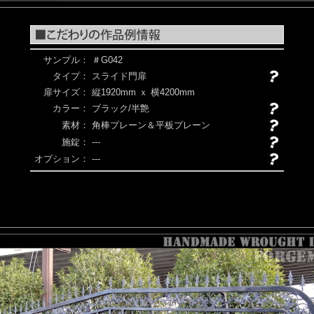
サンプル：
＃G042
タイプ：
スライド門扉
扉サイズ：
縦1920mm ｘ 横4200mm
カラー：
ブラック/半艶
素材：
角棒プレーン＆平板プレーン
施錠：
---
オプション：
---