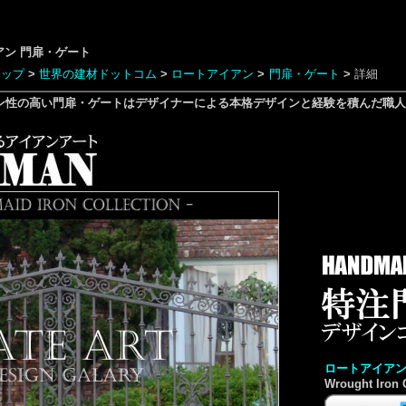
アン
門扉・ゲート
トップ
>
世界の建材ドットコム
>
ロートアイアン
>
門扉・ゲート
>
詳細
ン性の高い門扉・ゲートはデザイナーによる本格デザインと経験を積んだ職人
ロートアイアン
Wrought Iron 